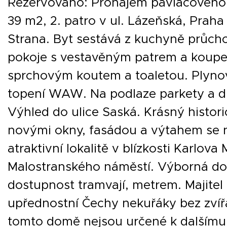
Rezervováno: Pronájem pavlačového 
39 m2, 2. patro v ul. Lázeňská, Praha 
Strana. Byt sestává z kuchyně průcho
pokoje s vestavěným patrem a koupe
sprchovým koutem a toaletou. Plyno
topení WAW. Na podlaze parkety a d
Výhled do ulice Saská. Krásný histor
novými okny, fasádou a výtahem se 
atraktivní lokalitě v blízkosti Karlova
Malostranského náměstí. Výborná do
dostupnost tramvají, metrem. Majitel
upřednostní Čechy nekuřáky bez zvíř
tomto domě nejsou určené k dalšímu