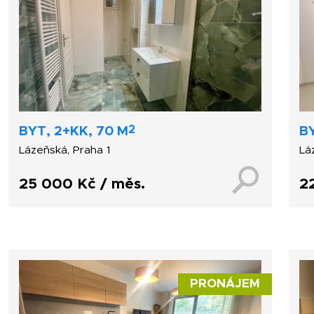
2
BYT, 2+KK, 70 M
BY
Lázeňská, Praha 1
Lá
25 000 Kč / měs.
2
PRONÁJEM