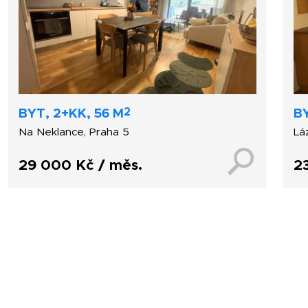
2
BYT, 2+KK, 56 M
BY
Na Neklance, Praha 5
Lá
29 000 Kč / měs.
2