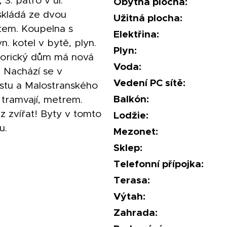
3. patro v ul.
Obytná plocha:
 skládá ze dvou
Užitná plocha:
tem. Koupelna s
Elektřina:
n. kotel v bytě, plyn.
Plyn:
storický dům má nová
Voda:
 Nachází se v
Vedení PC sítě:
Mostu a Malostranského
Balkón:
tramvají, metrem.
z zvířat! Byty v tomto
Lodžie:
u.
Mezonet:
Sklep:
Telefonní přípojka:
Terasa:
Výtah:
Zahrada: