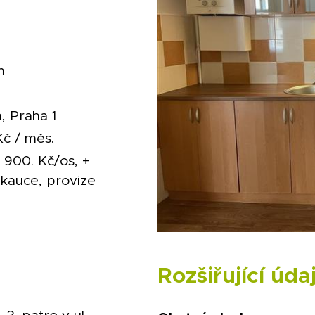
m
, Praha 1
č / měs.
 900. Kč/os, +
 kauce, provize
Rozšiřující úda