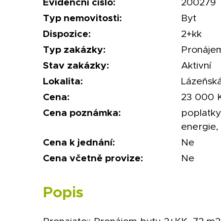
Evidenční číslo:
200279
Typ nemovitosti:
Byt
Dispozice:
2+kk
Typ zakázky:
Pronáje
Stav zakázky:
Aktivní
Lokalita:
Lázeňská
Cena:
23 000 K
Cena poznámka:
poplatky
energie,
Cena k jednání:
Ne
Cena včetně provize:
Ne
Popis