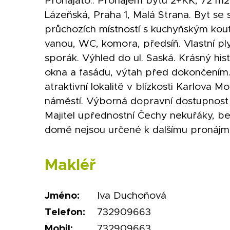
Pronajato:: Pronájem bytu 2+KK, 72 m2, 
Lázeňská, Praha 1, Malá Strana. Byt se
průchozích místností s kuchyňským kou
vanou, WC, komora, předsíň. Vlastní ply
sporák. Výhled do ul. Saská. Krásný hi
okna a fasádu, výtah před dokončením.
atraktivní lokalitě v blízkosti Karlova 
náměstí. Výborná dopravní dostupnost 
Majitel upřednostní Čechy nekuřáky, be
domě nejsou určené k dalšímu pronájm
Makléř
Jméno:
Iva Duchoňová
Telefon:
732909663
Mobil:
732909663