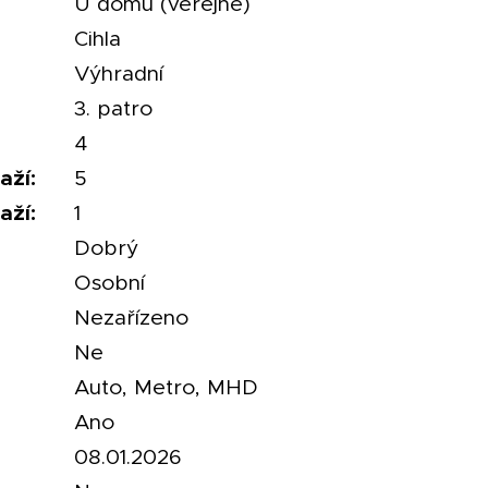
U domu (veřejné)
Cihla
Výhradní
3. patro
4
aží:
5
aží:
1
Dobrý
Osobní
Nezařízeno
Ne
Auto, Metro, MHD
Ano
08.01.2026