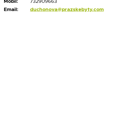
Mobil:
732909663
Email:
duchonova@prazskebyty.com