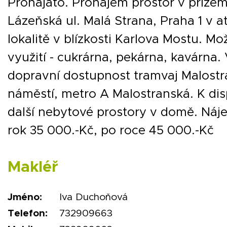
Pronajato. Pronájem prostor v příze
Lázeňská ul. Malá Strana, Praha 1 v at
lokalitě v blízkosti Karlova Mostu. Mo
využití - cukrárna, pekárna, kavárna
dopravní dostupnost tramvaj Malost
náměstí, metro A Malostranská. K dis
další nebytové prostory v domě. Náj
rok 35 000.-Kč, po roce 45 000.-Kč
Makléř
Jméno:
Iva Duchoňová
Telefon:
732909663