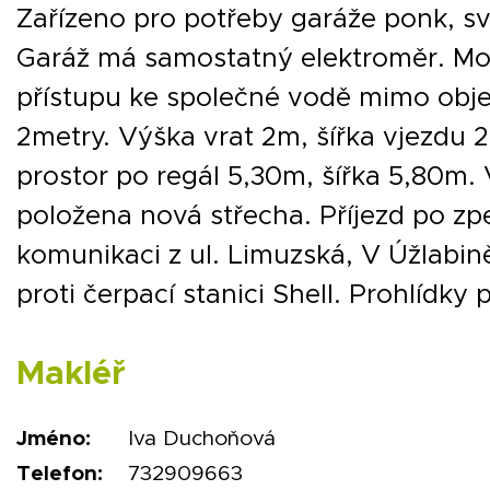
Zařízeno pro potřeby garáže ponk, sv
Garáž má samostatný elektroměr. M
přístupu ke společné vodě mimo obje
2metry. Výška vrat 2m, šířka vjezdu 
prostor po regál 5,30m, šířka 5,80m. 
položena nová střecha. Příjezd po z
komunikaci z ul. Limuzská, V Úžlabin
proti čerpací stanici Shell. Prohlídky
Makléř
Jméno:
Iva Duchoňová
Telefon:
732909663