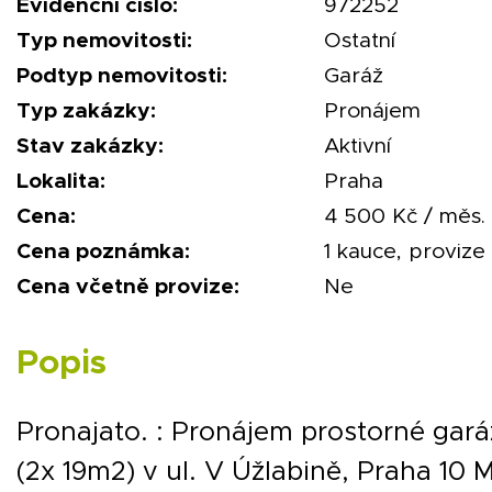
Evidenční číslo:
972252
Typ nemovitosti:
Ostatní
Podtyp nemovitosti:
Garáž
Typ zakázky:
Pronájem
Stav zakázky:
Aktivní
Lokalita:
Praha
Cena:
4 500 Kč / měs.
Cena poznámka:
1 kauce, provize
Cena včetně provize:
Ne
Popis
Pronajato. : Pronájem prostorné gar
(2x 19m2) v ul. V Úžlabině, Praha 10 M